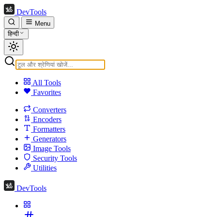
DevTools
Menu
हिन्दी
All Tools
Favorites
Converters
Encoders
Formatters
Generators
Image Tools
Security Tools
Utilities
DevTools