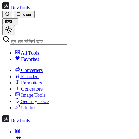
DevTools
Menu
हिन्दी
All Tools
Favorites
Converters
Encoders
Formatters
Generators
Image Tools
Security Tools
Utilities
DevTools