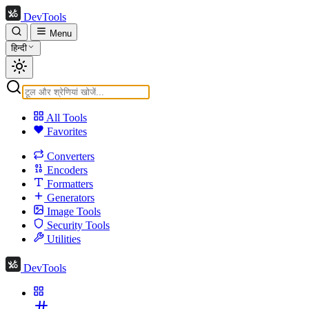
DevTools
Menu
हिन्दी
All Tools
Favorites
Converters
Encoders
Formatters
Generators
Image Tools
Security Tools
Utilities
DevTools