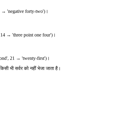
42 → 'negative forty-two')।
3.14 → 'three point one four')।
cond', 21 → 'twenty-first')।
किसी भी सर्वर को नहीं भेजा जाता है।