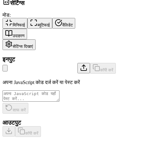
सेटिंग्स
मोड
:
मिनिफाई
ब्यूटिफाई
वैलिडेट
उदाहरण
सेटिंग्स दिखाएं
इनपुट
कॉपी करें
अपना JavaScript कोड दर्ज करें या पेस्ट करें
साफ करें
आउटपुट
कॉपी करें