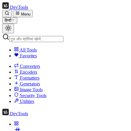
DevTools
Menu
हिन्दी
All Tools
Favorites
Converters
Encoders
Formatters
Generators
Image Tools
Security Tools
Utilities
DevTools