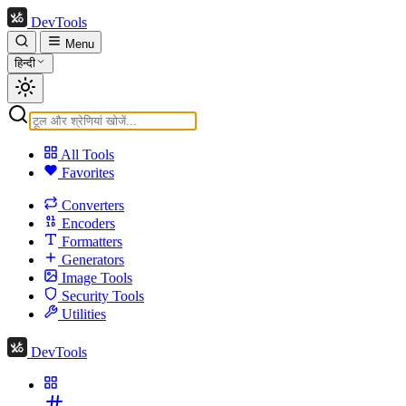
DevTools
Menu
हिन्दी
All Tools
Favorites
Converters
Encoders
Formatters
Generators
Image Tools
Security Tools
Utilities
DevTools