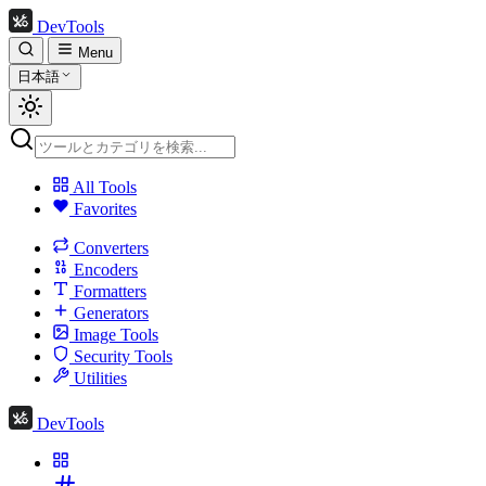
DevTools
Menu
日本語
All Tools
Favorites
Converters
Encoders
Formatters
Generators
Image Tools
Security Tools
Utilities
DevTools