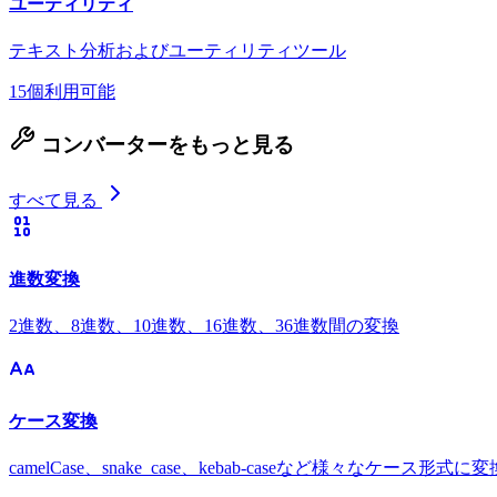
ユーティリティ
テキスト分析およびユーティリティツール
15個利用可能
コンバーターをもっと見る
すべて見る
進数変換
2進数、8進数、10進数、16進数、36進数間の変換
ケース変換
camelCase、snake_case、kebab-caseなど様々なケース形式に変