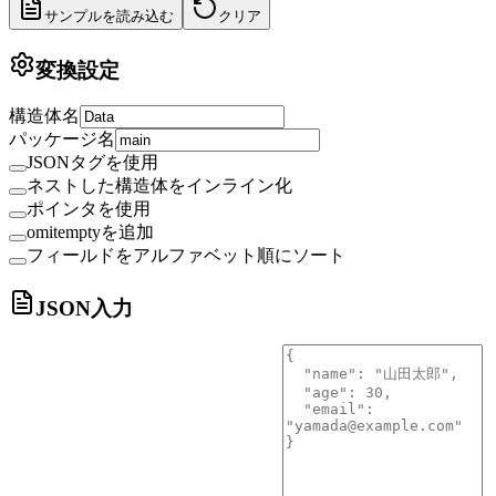
サンプルを読み込む
クリア
変換設定
構造体名
パッケージ名
JSONタグを使用
ネストした構造体をインライン化
ポインタを使用
omitemptyを追加
フィールドをアルファベット順にソート
JSON入力