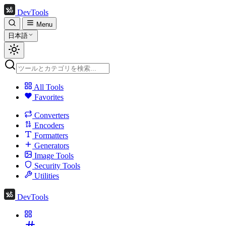
DevTools
Menu
日本語
All Tools
Favorites
Converters
Encoders
Formatters
Generators
Image Tools
Security Tools
Utilities
DevTools