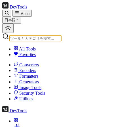
DevTools
Menu
日本語
All Tools
Favorites
Converters
Encoders
Formatters
Generators
Image Tools
Security Tools
Utilities
DevTools