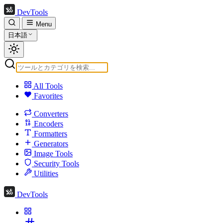
DevTools
Menu
日本語
All Tools
Favorites
Converters
Encoders
Formatters
Generators
Image Tools
Security Tools
Utilities
DevTools