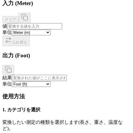
入力
(
Meter
)
クリア
値
単位
入れ替え
出力
(
Foot
)
結果
単位
使用方法
1. カテゴリを選択
変換したい測定の種類を選択します(長さ、重さ、温度な
ど)。