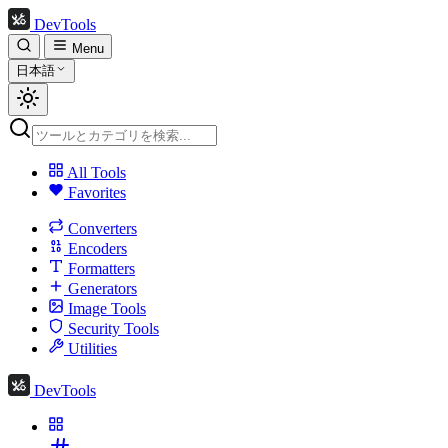
DevTools
Menu
日本語
All Tools
Favorites
Converters
Encoders
Formatters
Generators
Image Tools
Security Tools
Utilities
DevTools