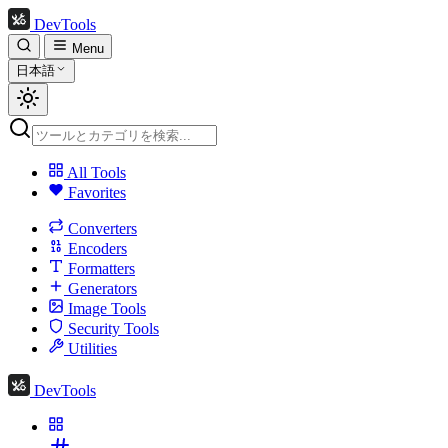
DevTools
Menu
日本語
All Tools
Favorites
Converters
Encoders
Formatters
Generators
Image Tools
Security Tools
Utilities
DevTools