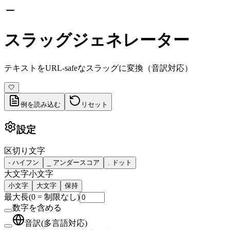
スラッグジェネレーター
テキストをURL-safeなスラッグに変換（音訳対応）
🤍
例を読み込む
リセット
設定
区切り文字
-
ハイフン
_
アンダースコア
.
ドット
大文字小文字
小文字
大文字
保持
最大長
(
0 = 制限なし
)
数字を含める
音訳(多言語対応)