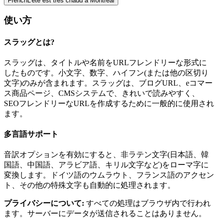
French
L'été est très chaud à Montréal
使い方
スラッグとは?
スラッグは、タイトルや名前をURLフレンドリーな形式に
したものです。小文字、数字、ハイフン(または他の区切り
文字)のみが含まれます。スラッグは、ブログURL、eコマー
ス商品ページ、CMSシステムで、きれいで読みやすく、
SEOフレンドリーなURLを作成するために一般的に使用され
ます。
多言語サポート
音訳オプションを有効にすると、非ラテン文字(日本語、韓
国語、中国語、アラビア語、キリル文字など)をローマ字に
変換します。ドイツ語のウムラウト、フランス語のアクセン
ト、その他の特殊文字も自動的に処理されます。
プライバシーについて
:
すべての処理はブラウザ内で行われ
ます。サーバーにデータが送信されることはありません。