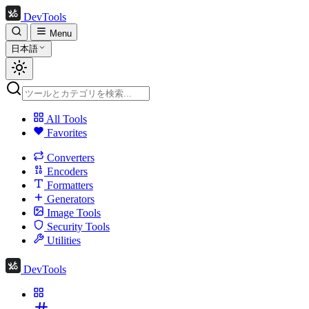
DevTools
Menu
日本語
All Tools
Favorites
Converters
Encoders
Formatters
Generators
Image Tools
Security Tools
Utilities
DevTools