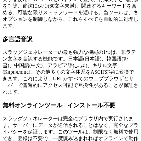
を削除、簡潔に保つ(60文字未満)、関連するキーワードを含
める、可能な限りストップワードを避ける。当ツールは、各
オプションを制御しながら、これらすべてを自動的に処理し
ます。
多言語音訳
スラッグジェネレーターの最も強力な機能の1つは、非ラテ
ン文字を音訳する機能です。日本語(日本語)、韓国語(한
글)、中国語(中文)、アラビア語(عربي)、キリル文字
(Кириллица)、その他多くの文字体系をASCII文字に変換で
きます。これにより、URLがすべてのウェブブラウザとサ
ーバーで普遍的にアクセス可能で互換性があることが保証さ
れます。
無料オンラインツール - インストール不要
スラッグジェネレーターは完全にブラウザ内で実行されま
す。サーバーにデータが送信されることはなく、完全なプラ
イバシーを保証します。このツールは、制限なく無料で使用
でき、登録は不要で、一度読み込まれればオフラインで動作