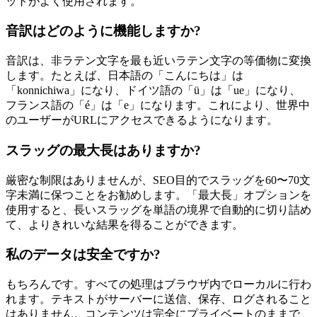
ットがよく使用されます。
音訳はどのように機能しますか?
音訳は、非ラテン文字を最も近いラテン文字の等価物に変換
します。たとえば、日本語の「こんにちは」は
「konnichiwa」になり、ドイツ語の「ü」は「ue」になり、
フランス語の「é」は「e」になります。これにより、世界中
のユーザーがURLにアクセスできるようになります。
スラッグの最大長はありますか?
厳密な制限はありませんが、SEO目的でスラッグを60〜70文
字未満に保つことをお勧めします。「最大長」オプションを
使用すると、長いスラッグを単語の境界で自動的に切り詰め
て、よりきれいな結果を得ることができます。
私のデータは安全ですか?
もちろんです。すべての処理はブラウザ内でローカルに行わ
れます。テキストがサーバーに送信、保存、ログされること
はありません。コンテンツは完全にプライベートのままで