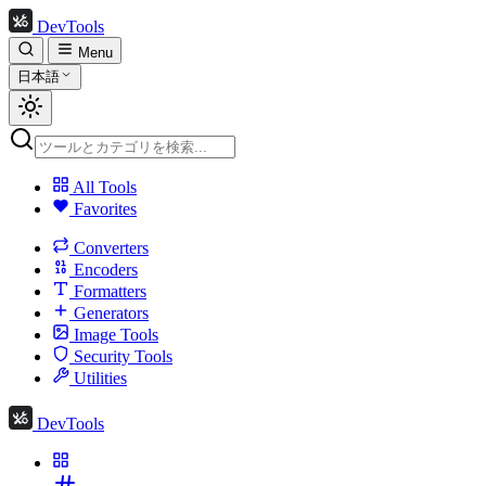
DevTools
Menu
日本語
All Tools
Favorites
Converters
Encoders
Formatters
Generators
Image Tools
Security Tools
Utilities
DevTools