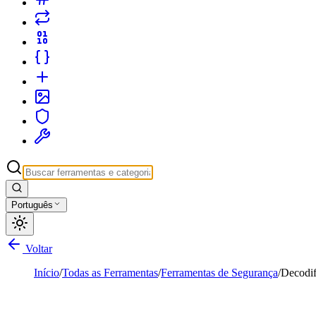
Português
Voltar
Início
/
Todas as Ferramentas
/
Ferramentas de Segurança
/
Decodif