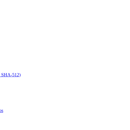
6, SHA-512)
os