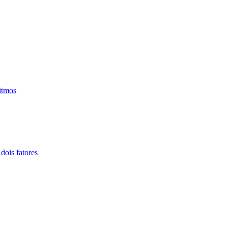
itmos
ois fatores