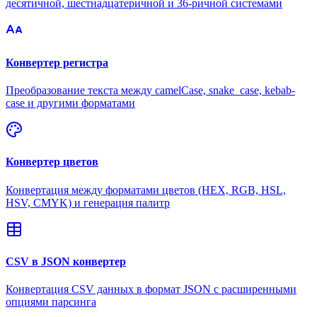
десятичной, шестнадцатеричной и 36-ричной системами
Конвертер регистра
Преобразование текста между camelCase, snake_case, kebab-
case и другими форматами
Конвертер цветов
Конвертация между форматами цветов (HEX, RGB, HSL,
HSV, CMYK) и генерация палитр
CSV в JSON конвертер
Конвертация CSV данных в формат JSON с расширенными
опциями парсинга