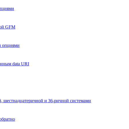
опциями
кой GFM
и опциями
анным data URI
й, шестнадцатеричной и 36-ричной системами
обратно