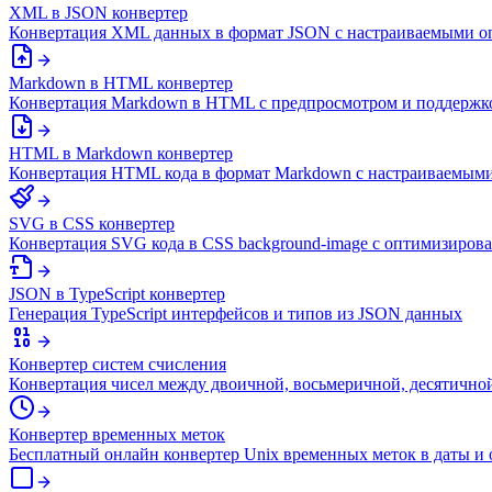
XML в JSON конвертер
Конвертация XML данных в формат JSON с настраиваемыми 
Markdown в HTML конвертер
Конвертация Markdown в HTML с предпросмотром и поддерж
HTML в Markdown конвертер
Конвертация HTML кода в формат Markdown с настраиваемым
SVG в CSS конвертер
Конвертация SVG кода в CSS background-image с оптимизиров
JSON в TypeScript конвертер
Генерация TypeScript интерфейсов и типов из JSON данных
Конвертер систем счисления
Конвертация чисел между двоичной, восьмеричной, десятично
Конвертер временных меток
Бесплатный онлайн конвертер Unix временных меток в даты и 