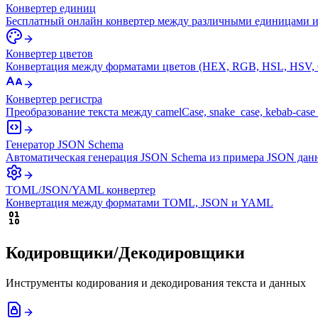
Конвертер единиц
Бесплатный онлайн конвертер между различными единицами 
Конвертер цветов
Конвертация между форматами цветов (HEX, RGB, HSL, HSV,
Конвертер регистра
Преобразование текста между camelCase, snake_case, kebab-cas
Генератор JSON Schema
Автоматическая генерация JSON Schema из примера JSON дан
TOML/JSON/YAML конвертер
Конвертация между форматами TOML, JSON и YAML
Кодировщики/Декодировщики
Инструменты кодирования и декодирования текста и данных