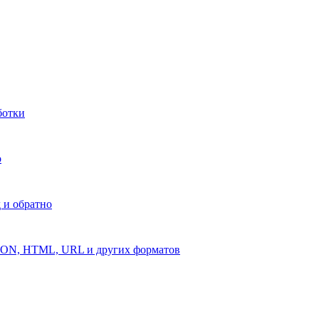
ботки
о
 и обратно
 JSON, HTML, URL и других форматов