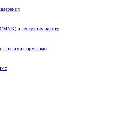
измерения
 CMYK) и генерация палитр
e и другими форматами
ных