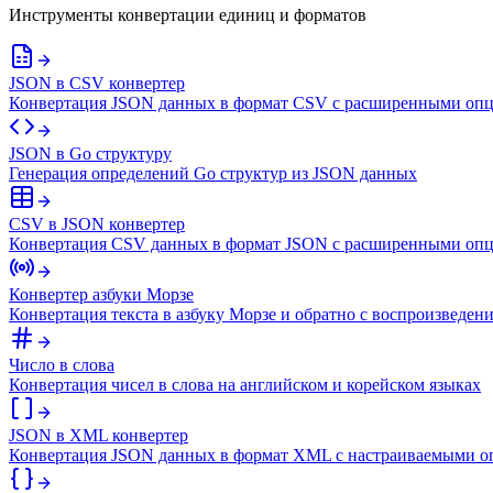
Инструменты конвертации единиц и форматов
JSON в CSV конвертер
Конвертация JSON данных в формат CSV с расширенными оп
JSON в Go структуру
Генерация определений Go структур из JSON данных
CSV в JSON конвертер
Конвертация CSV данных в формат JSON с расширенными опц
Конвертер азбуки Морзе
Конвертация текста в азбуку Морзе и обратно с воспроизведени
Число в слова
Конвертация чисел в слова на английском и корейском языках
JSON в XML конвертер
Конвертация JSON данных в формат XML с настраиваемыми 