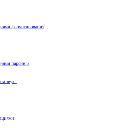
циями форматирования
иями парсинга
ем звука
опциями