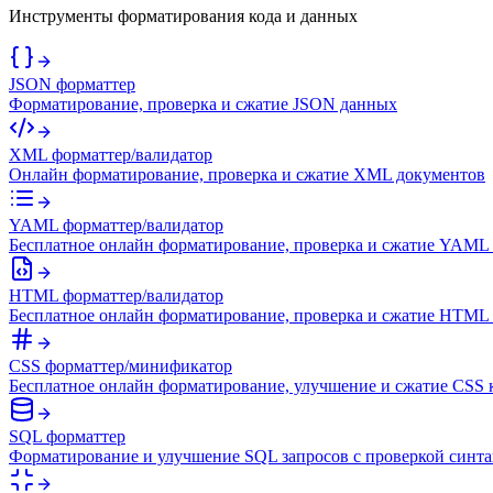
Инструменты форматирования кода и данных
JSON форматтер
Форматирование, проверка и сжатие JSON данных
XML форматтер/валидатор
Онлайн форматирование, проверка и сжатие XML документов
YAML форматтер/валидатор
Бесплатное онлайн форматирование, проверка и сжатие YAML
HTML форматтер/валидатор
Бесплатное онлайн форматирование, проверка и сжатие HTML 
CSS форматтер/минификатор
Бесплатное онлайн форматирование, улучшение и сжатие CSS 
SQL форматтер
Форматирование и улучшение SQL запросов с проверкой синта