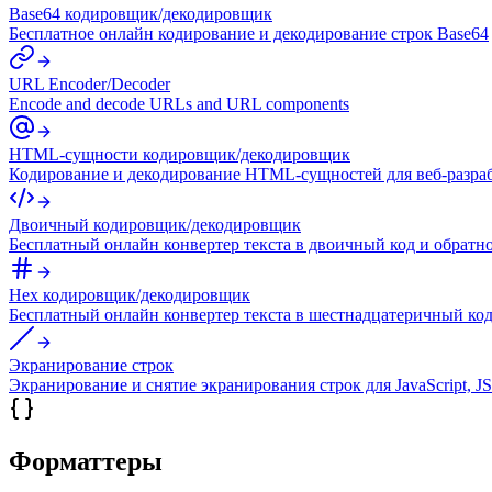
Base64 кодировщик/декодировщик
Бесплатное онлайн кодирование и декодирование строк Base64
URL Encoder/Decoder
Encode and decode URLs and URL components
HTML-сущности кодировщик/декодировщик
Кодирование и декодирование HTML-сущностей для веб-разра
Двоичный кодировщик/декодировщик
Бесплатный онлайн конвертер текста в двоичный код и обратн
Hex кодировщик/декодировщик
Бесплатный онлайн конвертер текста в шестнадцатеричный код
Экранирование строк
Экранирование и снятие экранирования строк для JavaScript,
Форматтеры