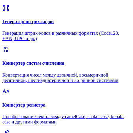
Генератор штрих-кодов
Генерация штрих-кодов в различных форматах (Code128,
EAN, UPC и др.)
Конвертер систем счисления
Конвертация чисел между двоичной, восьмеричной,
десятичной, шестнадцатеричной и 36-ричной системами
Конвертер регистра
Преобразование текста между camelCase, snake_case, kebab-
case и другими форматами