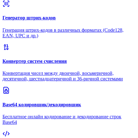
Генератор штрих-кодов
Генерация штрих-кодов в различных форматах (Code128,
EAN, UPC и др.)
Конвертер систем счисления
Конвертация чисел между двоичной, восьмеричной,
десятичной, шестнадцатеричной и 36-ричной системами
Base64 кодировщик/декодировщик
Бесплатное онлайн кодирование и декодирование строк
Base64