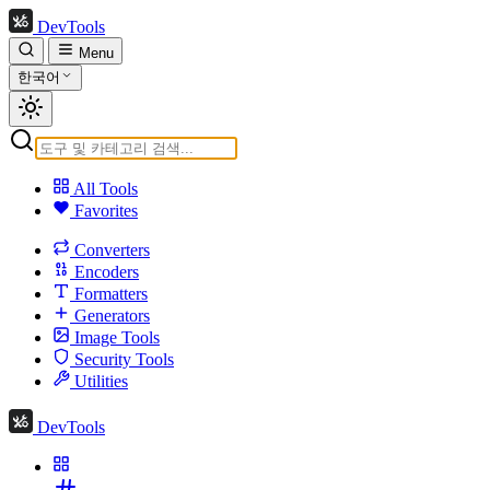
DevTools
Menu
한국어
All Tools
Favorites
Converters
Encoders
Formatters
Generators
Image Tools
Security Tools
Utilities
DevTools