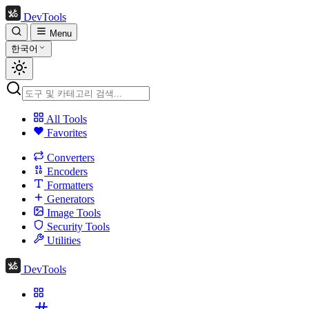
DevTools
Menu
한국어
All Tools
Favorites
Converters
Encoders
Formatters
Generators
Image Tools
Security Tools
Utilities
DevTools