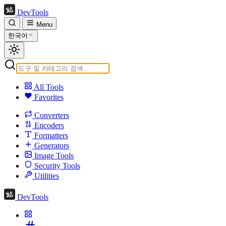
DevTools
Menu
한국어
All Tools
Favorites
Converters
Encoders
Formatters
Generators
Image Tools
Security Tools
Utilities
DevTools