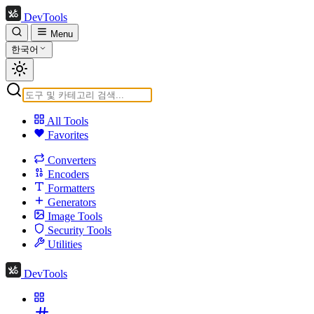
DevTools
Menu
한국어
All Tools
Favorites
Converters
Encoders
Formatters
Generators
Image Tools
Security Tools
Utilities
DevTools