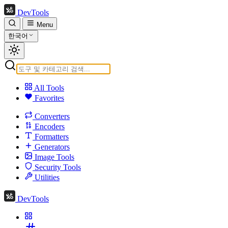
DevTools
Menu
한국어
All Tools
Favorites
Converters
Encoders
Formatters
Generators
Image Tools
Security Tools
Utilities
DevTools