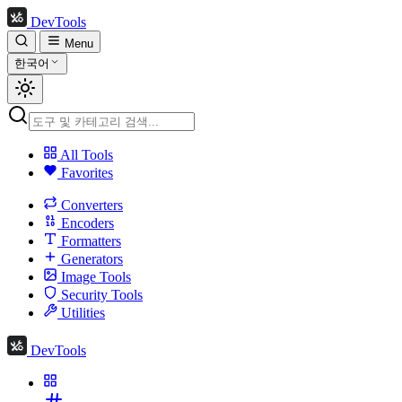
DevTools
Menu
한국어
All Tools
Favorites
Converters
Encoders
Formatters
Generators
Image Tools
Security Tools
Utilities
DevTools