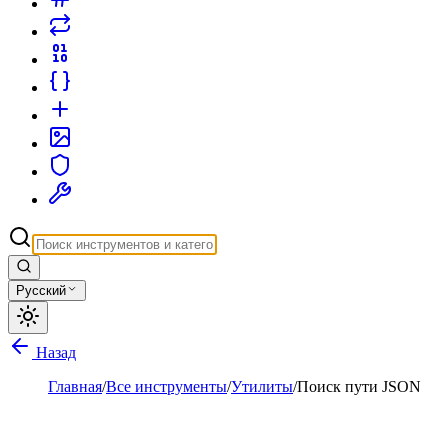
Русский
Назад
Главная
/
Все инструменты
/
Утилиты
/
Поиск пути JSON