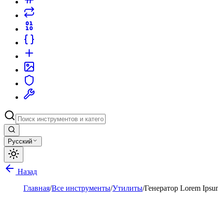
Русский
Назад
Главная
/
Все инструменты
/
Утилиты
/
Генератор Lorem Ipsu