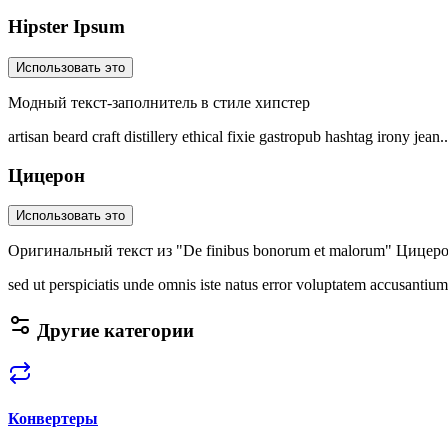
Hipster Ipsum
Использовать это
Модный текст-заполнитель в стиле хипстер
artisan beard craft distillery ethical fixie gastropub hashtag irony jean
..
Цицерон
Использовать это
Оригинальный текст из "De finibus bonorum et malorum" Цицер
sed ut perspiciatis unde omnis iste natus error voluptatem accusantium
Другие категории
Конвертеры