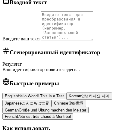
Входной текст
Введите ваш текст
Сгенерированный идентификатор
Результат
Ваш идентификатор появится здесь...
Быстрые примеры
English
Hello World! This is a Test
Korean
안녕하세요 세계
Japanese
こんにちは世界
Chinese
你好世界
German
Größe und Übung machen den Meister
French
L'été est très chaud à Montréal
Как использовать