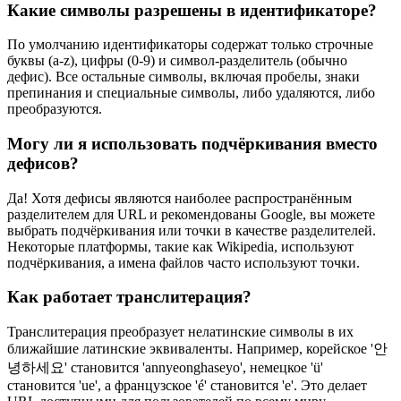
Какие символы разрешены в идентификаторе?
По умолчанию идентификаторы содержат только строчные
буквы (a-z), цифры (0-9) и символ-разделитель (обычно
дефис). Все остальные символы, включая пробелы, знаки
препинания и специальные символы, либо удаляются, либо
преобразуются.
Могу ли я использовать подчёркивания вместо
дефисов?
Да! Хотя дефисы являются наиболее распространённым
разделителем для URL и рекомендованы Google, вы можете
выбрать подчёркивания или точки в качестве разделителей.
Некоторые платформы, такие как Wikipedia, используют
подчёркивания, а имена файлов часто используют точки.
Как работает транслитерация?
Транслитерация преобразует нелатинские символы в их
ближайшие латинские эквиваленты. Например, корейское '안
녕하세요' становится 'annyeonghaseyo', немецкое 'ü'
становится 'ue', а французское 'é' становится 'e'. Это делает