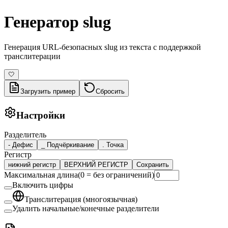
Генератор slug
Генерация URL-безопасных slug из текста с поддержкой
транслитерации
🤍
Загрузить пример
Сбросить
Настройки
Разделитель
-
Дефис
_
Подчёркивание
.
Точка
Регистр
нижний регистр
ВЕРХНИЙ РЕГИСТР
Сохранить
Максимальная длина
(
0 = без ограничений
)
Включить цифры
Транслитерация (многоязычная)
Удалить начальные/конечные разделители