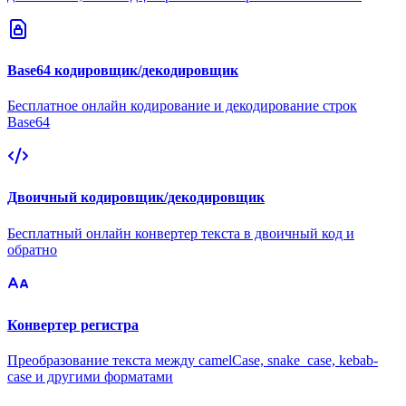
Base64 кодировщик/декодировщик
Бесплатное онлайн кодирование и декодирование строк
Base64
Двоичный кодировщик/декодировщик
Бесплатный онлайн конвертер текста в двоичный код и
обратно
Конвертер регистра
Преобразование текста между camelCase, snake_case, kebab-
case и другими форматами