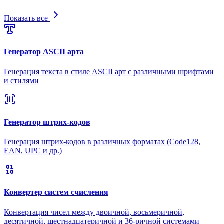
Показать все
Генератор ASCII арта
Генерация текста в стиле ASCII арт с различными шрифтами
и стилями
Генератор штрих-кодов
Генерация штрих-кодов в различных форматах (Code128,
EAN, UPC и др.)
Конвертер систем счисления
Конвертация чисел между двоичной, восьмеричной,
десятичной, шестнадцатеричной и 36-ричной системами