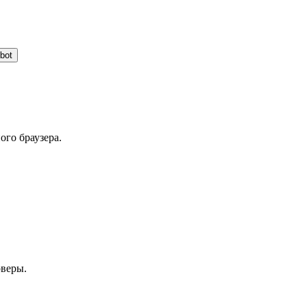
bot
ого браузера.
рверы.