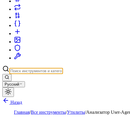
Русский
Назад
Главная
/
Все инструменты
/
Утилиты
/
Анализатор User-Age