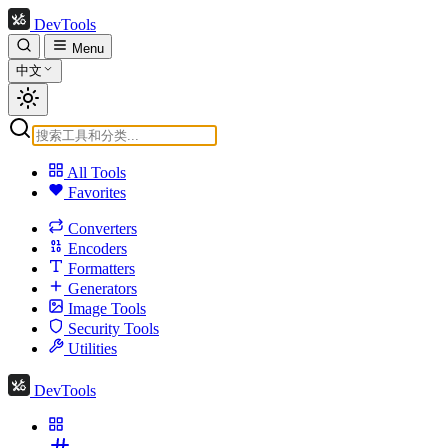
DevTools
Menu
中文
All Tools
Favorites
Converters
Encoders
Formatters
Generators
Image Tools
Security Tools
Utilities
DevTools