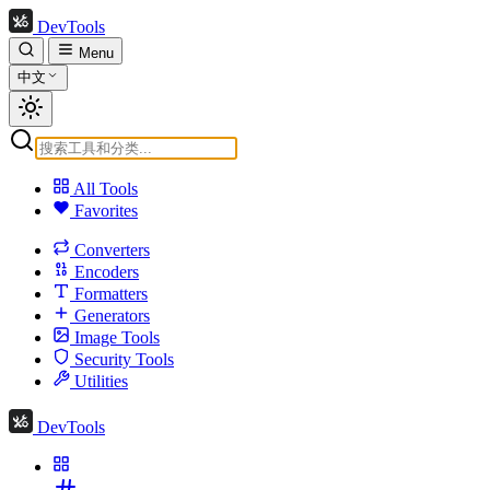
DevTools
Menu
中文
All Tools
Favorites
Converters
Encoders
Formatters
Generators
Image Tools
Security Tools
Utilities
DevTools