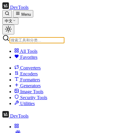
DevTools
Menu
中文
All Tools
Favorites
Converters
Encoders
Formatters
Generators
Image Tools
Security Tools
Utilities
DevTools