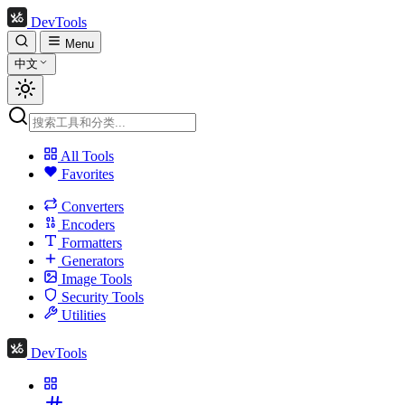
DevTools
Menu
中文
All Tools
Favorites
Converters
Encoders
Formatters
Generators
Image Tools
Security Tools
Utilities
DevTools