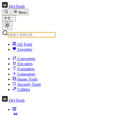
DevTools
Menu
中文
All Tools
Favorites
Converters
Encoders
Formatters
Generators
Image Tools
Security Tools
Utilities
DevTools