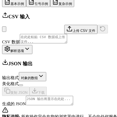
基本示例
引号示例
复杂示例
CSV 输入
上传 CSV 文件
CSV 数据
解析选项
JSON 输出
输出格式
对象的数组
美化格式
复制 JSON
下载
生成的 JSON
隐私说明
:
所有操作完全在您的浏览器中进行。不会向任何服