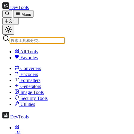
DevTools
Menu
中文
All Tools
Favorites
Converters
Encoders
Formatters
Generators
Image Tools
Security Tools
Utilities
DevTools