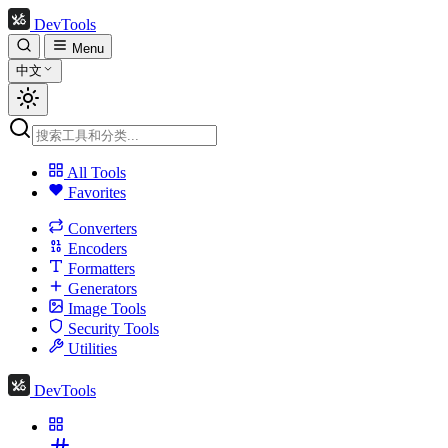
DevTools
Menu
中文
All Tools
Favorites
Converters
Encoders
Formatters
Generators
Image Tools
Security Tools
Utilities
DevTools