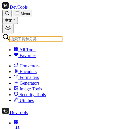
DevTools
Menu
中文
All Tools
Favorites
Converters
Encoders
Formatters
Generators
Image Tools
Security Tools
Utilities
DevTools