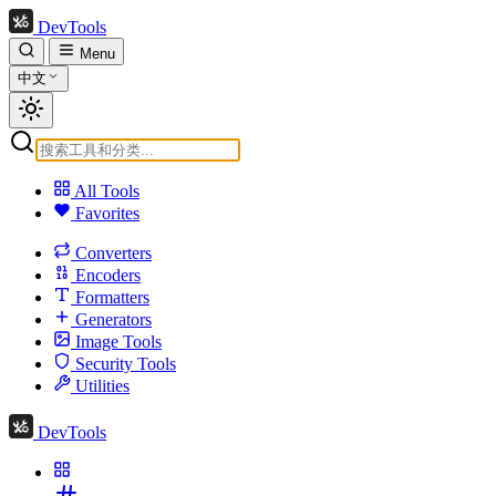
DevTools
Menu
中文
All Tools
Favorites
Converters
Encoders
Formatters
Generators
Image Tools
Security Tools
Utilities
DevTools